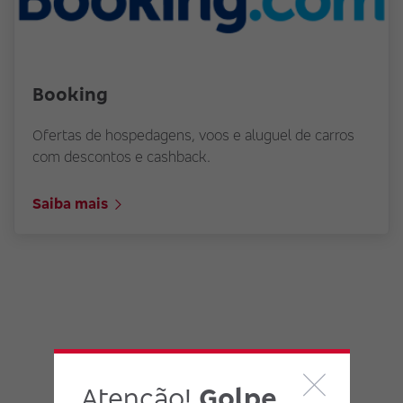
Booking
Ofertas de hospedagens, voos e aluguel de carros
com descontos e cashback.
Saiba mais
Atenção!
Golpe
Faça parte do Clube