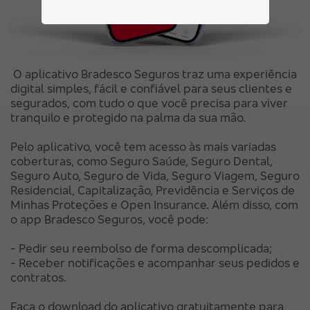
O aplicativo Bradesco Seguros traz uma experiência
digital simples, fácil e confiável para seus clientes e
segurados, com tudo o que você precisa para viver
tranquilo e protegido na palma da sua mão.
Pelo aplicativo, você tem acesso às mais variadas
coberturas, como Seguro Saúde, Seguro Dental,
Seguro Auto, Seguro de Vida, Seguro Viagem, Seguro
Residencial, Capitalização, Previdência e Serviços de
Minhas Proteções e Open Insurance. Além disso, com
o app Bradesco Seguros, você pode:
- Pedir seu reembolso de forma descomplicada;
- Receber notificações e acompanhar seus pedidos e
contratos.
Faça o download do aplicativo gratuitamente para