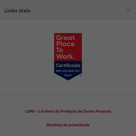
Aplicativo corretor
Encontre uma sucursal
Circuito Cultural
Links úteis
Canal de Denúncias
Trabalhe conosco
Parto Adequado
Código de Defesa do Consumidor
Notícias
Juntos pela Saúde
Consumidor.gov.br
Códigos de Conduta Ética
Viva a Longevidade
LGPD – Lei Geral de Proteção de Dados Pessoais
Diretivas de privacidade