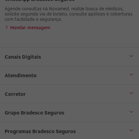
Agende consultas na Novamed, realize busca de médicos,
solicite segunda via de boleto, consulte apólices e coberturas
com facilidade e segurança.
Mandar mensagem
Canais Digitais
Aplicativo Bradesco Seguros
Atendimento
Aplicativo Bradesco Saúde
Central de Atendimento
Corretor
WhatsApp
Atendimento em Libras
Seja um corretor
Grupo Bradesco Seguros
Loja Bradesco Seguros
SAC Bradesco Seguros
Portal de Negócios - Corretor
Conheça o Grupo Bradesco Seguros
Programas Bradesco Seguros
Clube de Vantagens
Ouvidoria