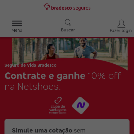
Buscar
Menu
Fazer login
Seguro de Vida Bradesco
Contrate e ganhe
10% off
na Netshoes.
Simule uma cotação
sem