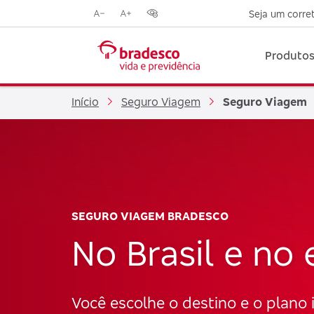
Seja um corre
Reduzir
Aumentar
Opções
tamanho
tamanho
de
da
da
contraste
Produtos
fonte
fonte
visual
Início
Seguro Viagem
Seguro Viagem
SEGURO VIAGEM BRADESCO
No Brasil e no 
Você escolhe o destino e o plano