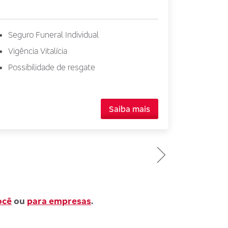
andamento
Seguro Funeral Individual
Emprés
Vigência Vitalícia
Quitaçã
Possibilidade de resgate
Finanç
Saiba mais
ocê
ou
para empresas
.