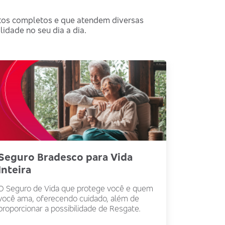
utos completos e que atendem diversas
idade no seu dia a dia.
Seguro Bradesco para Vida
Seguro
Inteira
Jurídic
O Seguro de Vida que protege você e quem
Produto d
você ama, oferecendo cuidado, além de
que contr
proporcionar a possibilidade de Resgate.
oferece p
financeir