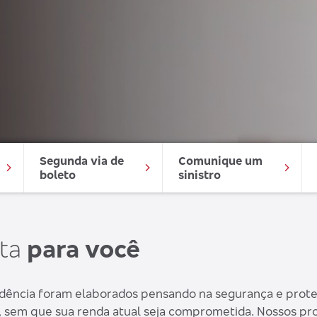
Segunda via de 
Comunique um 
boleto
sinistro
rta
para você
idência foram elaborados pensando na segurança e proteç
ê, sem que sua renda atual seja comprometida. Nossos 