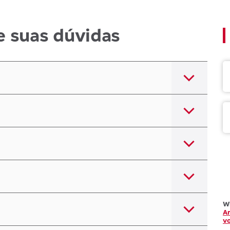
e suas dúvidas
W
An
vo