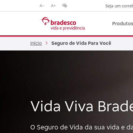
Seja um corre
Reduzir
Aumentar
Opções
tamanho
tamanho
de
da
da
contraste
Produtos
fonte
fonte
visual
Início
Seguro de Vida Para Você
Vida Viva Brad
O Seguro de Vida da sua vida e d