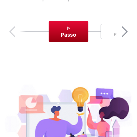
1º
2º
Passo
Passo