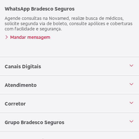
WhatsApp Bradesco Seguros
Agende consultas na Novamed, realize busca de médicos,
solicite segunda via de boleto, consulte apólices e coberturas
com facilidade e segurança.
Mandar mensagem
Canais Digitais
Aplicativo Bradesco Seguros
Atendimento
Aplicativo Bradesco Saúde
Central de Atendimento
Corretor
WhatsApp
Atendimento em Libras
Seja um corretor
Grupo Bradesco Seguros
Loja Bradesco Seguros
SAC Bradesco Seguros
Portal de Negócios - Corretor