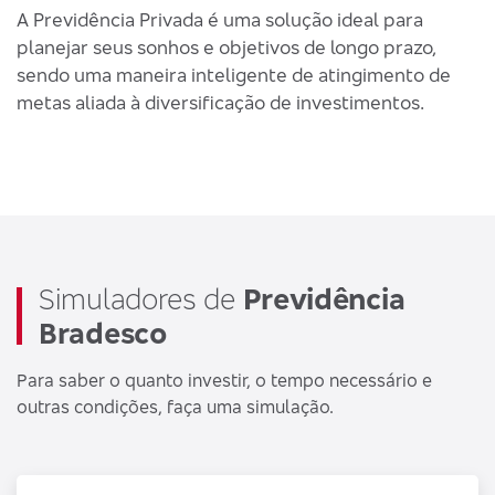
A Previdência Privada é uma solução ideal para
p
planejar seus sonhos e objetivos de longo prazo,
-
sendo uma maneira inteligente de atingimento de
-
metas aliada à diversificação de investimentos.
q
-
i
c
-
t
Simuladores de
Previdência
P
Bradesco
A
f
Para saber o quanto investir, o tempo necessário e
b
outras condições, faça uma simulação.
f
d
p
q