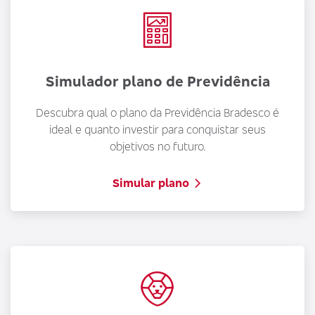
d
G
o
Simulador plano de Previdência
U
p
Descubra qual o plano da Previdência Bradesco é
p
ideal e quanto investir para conquistar seus
p
objetivos no futuro.
p
r
Simular plano
S
c
O
e
b
e