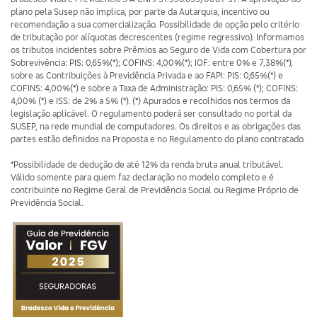
plano pela Susep não implica, por parte da Autarquia, incentivo ou
recomendação a sua comercialização. Possibilidade de opção pelo critério
de tributação por alíquotas decrescentes (regime regressivo). Informamos
os tributos incidentes sobre Prêmios ao Seguro de Vida com Cobertura por
Sobrevivência: PIS: 0,65%(*); COFINS: 4,00%(*); IOF: entre 0% e 7,38%(*),
sobre as Contribuições à Previdência Privada e ao FAPI: PIS: 0,65%(*) e
COFINS: 4,00%(*) e sobre a Taxa de Administração: PIS: 0,65% (*); COFINS:
4,00% (*) e ISS: de 2% a 5% (*). (*) Apurados e recolhidos nos termos da
legislação aplicável. O regulamento poderá ser consultado no portal da
SUSEP, na rede mundial de computadores. Os direitos e as obrigações das
partes estão definidos na Proposta e no Regulamento do plano contratado.
*Possibilidade de dedução de até 12% da renda bruta anual tributável.
Válido somente para quem faz declaração no modelo completo e é
contribuinte no Regime Geral de Previdência Social ou Regime Próprio de
Previdência Social.