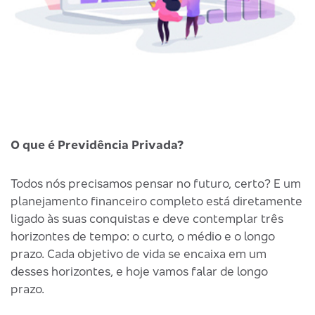
O que é Previdência Privada?
Q
Todos nós precisamos pensar no futuro, certo? E um
A
planejamento financeiro completo está diretamente
é
ligado às suas conquistas e deve contemplar três
p
horizontes de tempo: o curto, o médio e o longo
f
prazo. Cada objetivo de vida se encaixa em um
desses horizontes, e hoje vamos falar de longo
V
prazo.
a
d