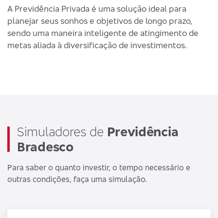
A Previdência Privada é uma solução ideal para
p
planejar seus sonhos e objetivos de longo prazo,
-
sendo uma maneira inteligente de atingimento de
-
metas aliada à diversificação de investimentos.
q
-
i
c
-
t
Simuladores de
Previdência
P
Bradesco
A
f
Para saber o quanto investir, o tempo necessário e
b
outras condições, faça uma simulação.
f
d
p
q