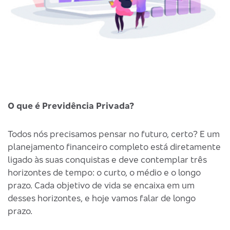
O que é Previdência Privada?
Q
Todos nós precisamos pensar no futuro, certo? E um
A
planejamento financeiro completo está diretamente
é
ligado às suas conquistas e deve contemplar três
p
horizontes de tempo: o curto, o médio e o longo
f
prazo. Cada objetivo de vida se encaixa em um
desses horizontes, e hoje vamos falar de longo
V
prazo.
a
d