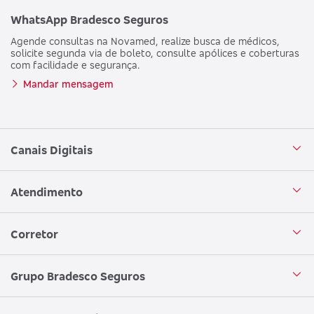
WhatsApp Bradesco Seguros
Agende consultas na Novamed, realize busca de médicos,
solicite segunda via de boleto, consulte apólices e coberturas
com facilidade e segurança.
Mandar mensagem
Canais Digitais
Aplicativo Bradesco Seguros
Atendimento
Aplicativo Bradesco Saúde
Central de Atendimento
Corretor
WhatsApp
Atendimento em Libras
Seja um corretor
Grupo Bradesco Seguros
Loja Bradesco Seguros
SAC Bradesco Seguros
Portal de Negócios - Corretor