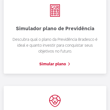
d
G
o
Simulador plano de Previdência
U
p
Descubra qual o plano da Previdência Bradesco é
p
ideal e quanto investir para conquistar seus
p
objetivos no futuro.
p
r
Simular plano
S
c
O
e
b
e