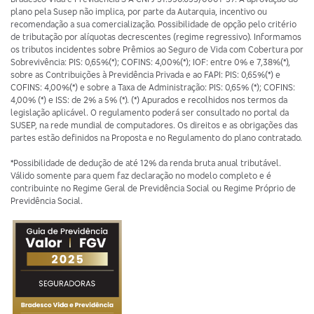
plano pela Susep não implica, por parte da Autarquia, incentivo ou
recomendação a sua comercialização. Possibilidade de opção pelo critério
de tributação por alíquotas decrescentes (regime regressivo). Informamos
os tributos incidentes sobre Prêmios ao Seguro de Vida com Cobertura por
Sobrevivência: PIS: 0,65%(*); COFINS: 4,00%(*); IOF: entre 0% e 7,38%(*),
sobre as Contribuições à Previdência Privada e ao FAPI: PIS: 0,65%(*) e
COFINS: 4,00%(*) e sobre a Taxa de Administração: PIS: 0,65% (*); COFINS:
4,00% (*) e ISS: de 2% a 5% (*). (*) Apurados e recolhidos nos termos da
legislação aplicável. O regulamento poderá ser consultado no portal da
SUSEP, na rede mundial de computadores. Os direitos e as obrigações das
partes estão definidos na Proposta e no Regulamento do plano contratado.
*Possibilidade de dedução de até 12% da renda bruta anual tributável.
Válido somente para quem faz declaração no modelo completo e é
contribuinte no Regime Geral de Previdência Social ou Regime Próprio de
Previdência Social.